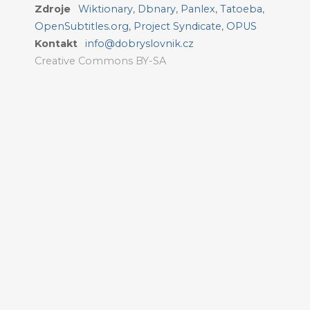
Zdroje
Wiktionary
,
Dbnary
,
Panlex
,
Tatoeba
,
OpenSubtitles.org
,
Project Syndicate
,
OPUS
Kontakt
info@dobryslovnik.cz
Creative Commons BY-SA