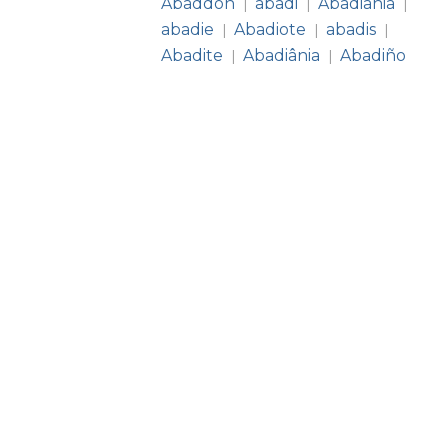
Abaddon
abadi
Abadiania
|
|
|
abadie
Abadiote
abadis
|
|
|
Abadite
Abadiânia
Abadiño
|
|