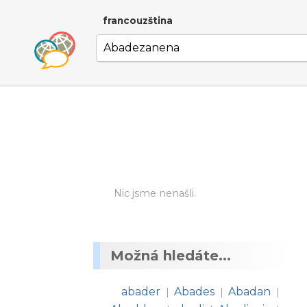
francouzština
Nic jsme nenašli.
Možná hledáte...
abader
Abades
Abadan
|
|
|