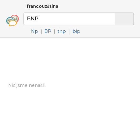
francouzština
Np
|
BP
|
tnp
|
bip
Nic jsme nenašli.