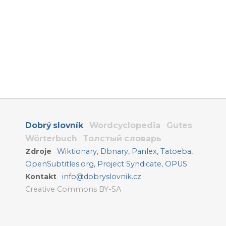
Dobrý slovník
Wordcyclopedia
Gutes
Wörterbuch
Толстый словарь
Zdroje
Wiktionary
,
Dbnary
,
Panlex
,
Tatoeba
,
OpenSubtitles.org
,
Project Syndicate
,
OPUS
Kontakt
info@dobryslovnik.cz
Creative Commons BY-SA