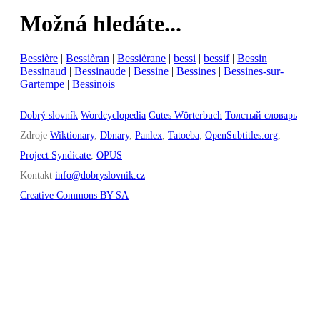
Možná hledáte...
Bessière
|
Bessièran
|
Bessièrane
|
bessi
|
bessif
|
Bessin
|
Bessinaud
|
Bessinaude
|
Bessine
|
Bessines
|
Bessines-sur-
Gartempe
|
Bessinois
Dobrý slovník
Wordcyclopedia
Gutes Wörterbuch
Толстый словарь
Zdroje
Wiktionary
,
Dbnary
,
Panlex
,
Tatoeba
,
OpenSubtitles.org
,
Project Syndicate
,
OPUS
Kontakt
info@dobryslovnik.cz
Creative Commons BY-SA