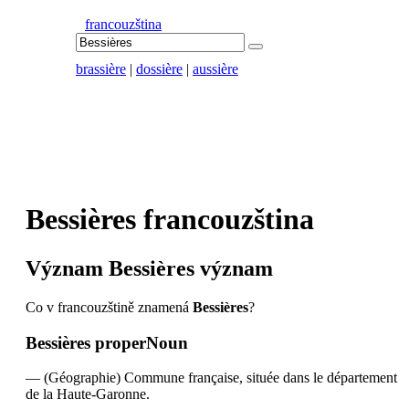
francouzština
brassière
|
dossière
|
aussière
Bessières
francouzština
Význam
Bessières
význam
Co v francouzštině znamená
Bessières
?
Bessières
properNoun
—
(Géographie) Commune française, située dans le département
de la Haute-Garonne.