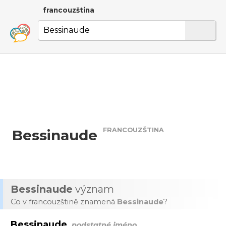
francouzština
FRANCOUZŠTINA
Bessinaude
Bessinaude
význam
Co v francouzštině znamená
Bessinaude
?
Bessinaude
podstatné jméno