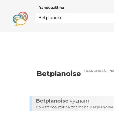
francouzština
FRANCOUZŠTIN
Betplanoise
Betplanoise
význam
Co v francouzštině znamená
Betplanoise