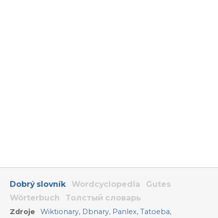
Dobrý slovník
Wordcyclopedia
Gutes
Wörterbuch
Толстый словарь
Zdroje
Wiktionary
,
Dbnary
,
Panlex
,
Tatoeba
,