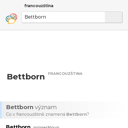
francouzština
FRANCOUZŠTINA
Bettborn
Bettborn
význam
Co v francouzštině znamená
Bettborn
?
Bettborn
properNoun