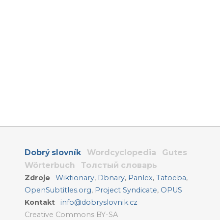
Dobrý slovník
Wordcyclopedia
Gutes
Wörterbuch
Толстый словарь
Zdroje
Wiktionary
,
Dbnary
,
Panlex
,
Tatoeba
,
OpenSubtitles.org
,
Project Syndicate
,
OPUS
Kontakt
info@dobryslovnik.cz
Creative Commons BY-SA