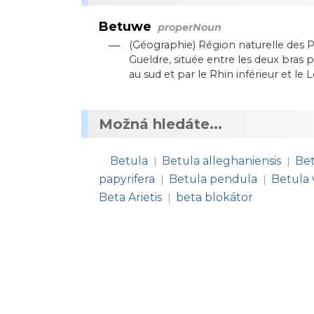
Betuwe
properNoun
—
(Géographie) Région naturelle des P
Gueldre, située entre les deux bras 
au sud et par le Rhin inférieur et le 
Možná hledáte...
Betula
Betula alleghaniensis
Bet
|
|
papyrifera
Betula pendula
Betula 
|
|
Beta Arietis
beta blokátor
|