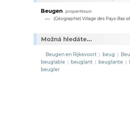
Beugen
properNoun
—
(Géographie) Village des Pays-Bas 
Možná hledáte...
Beugen en Rijkevoort
beug
Beu
|
|
beuglable
beuglant
beuglante
|
|
|
beugler