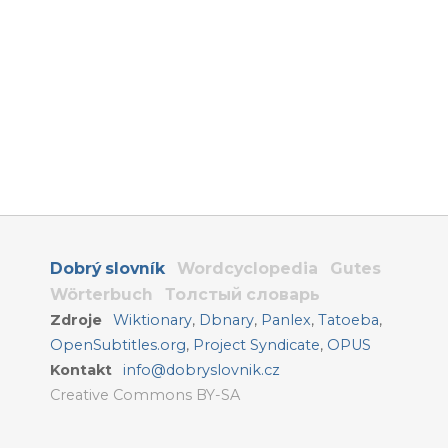
Dobrý slovník
Wordcyclopedia
Gutes
Wörterbuch
Толстый словарь
Zdroje
Wiktionary
,
Dbnary
,
Panlex
,
Tatoeba
,
OpenSubtitles.org
,
Project Syndicate
,
OPUS
Kontakt
info@dobryslovnik.cz
Creative Commons BY-SA