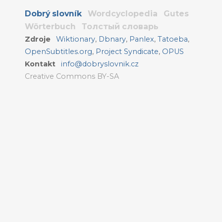
Dobrý slovník
Wordcyclopedia
Gutes
Wörterbuch
Толстый словарь
Zdroje
Wiktionary
,
Dbnary
,
Panlex
,
Tatoeba
,
OpenSubtitles.org
,
Project Syndicate
,
OPUS
Kontakt
info@dobryslovnik.cz
Creative Commons BY-SA