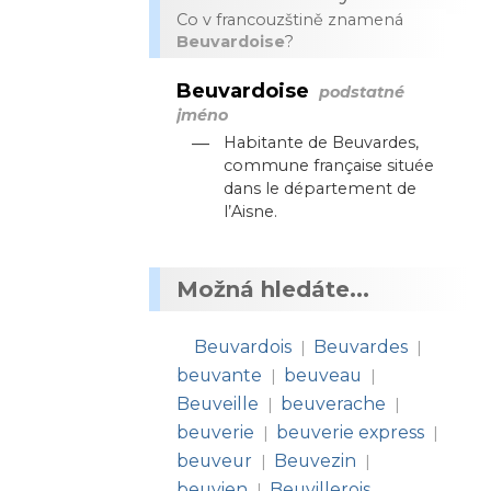
Co v francouzštině znamená
Beuvardoise
?
Beuvardoise
podstatné
jméno
—
Habitante de Beuvardes,
commune française située
dans le département de
l’Aisne.
Možná hledáte...
Beuvardois
Beuvardes
|
|
beuvante
beuveau
|
|
Beuveille
beuverache
|
|
beuverie
beuverie express
|
|
beuveur
Beuvezin
|
|
beuvien
Beuvillerois
|