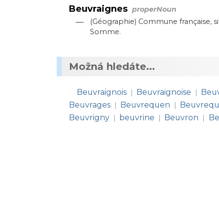
Beuvraignes
properNoun
—
(Géographie) Commune française, si
Somme.
Možná hledáte...
Beuvraignois
Beuvraignoise
Beuv
|
|
Beuvrages
Beuvrequen
Beuvrequ
|
|
Beuvrigny
beuvrine
Beuvron
Be
|
|
|