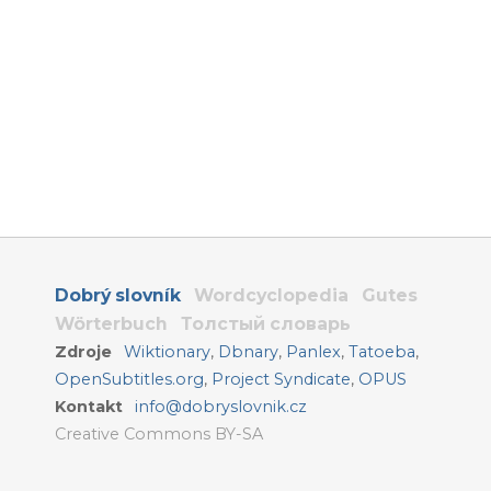
Dobrý slovník
Wordcyclopedia
Gutes
Wörterbuch
Толстый словарь
Zdroje
Wiktionary
,
Dbnary
,
Panlex
,
Tatoeba
,
OpenSubtitles.org
,
Project Syndicate
,
OPUS
Kontakt
info@dobryslovnik.cz
Creative Commons BY-SA