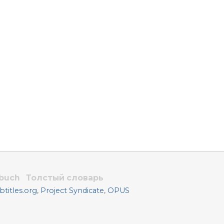
rbuch
Толстый словарь
titles.org
,
Project Syndicate
,
OPUS