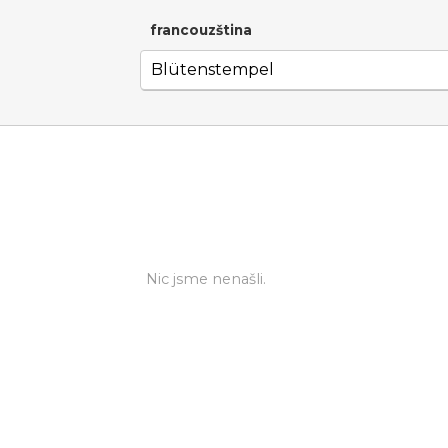
francouzština
Nic jsme nenašli.