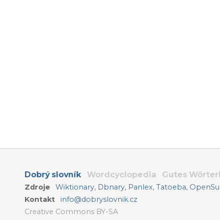
Dobrý slovník
Wordcyclopedia
Gutes Wörte
Zdroje
Wiktionary
,
Dbnary
,
Panlex
,
Tatoeba
,
OpenSub
Kontakt
info@dobryslovnik.cz
Creative Commons BY-SA