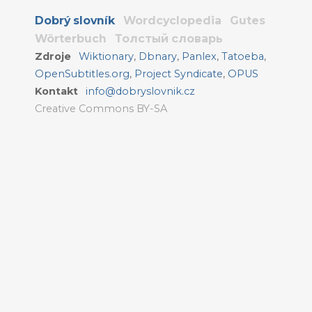
Dobrý slovník
Wordcyclopedia
Gutes
Wörterbuch
Толстый словарь
Zdroje
Wiktionary
,
Dbnary
,
Panlex
,
Tatoeba
,
OpenSubtitles.org
,
Project Syndicate
,
OPUS
Kontakt
info@dobryslovnik.cz
Creative Commons BY-SA