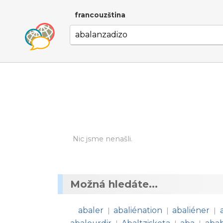
francouzština
Nic jsme nenašli.
Možná hledáte...
abaler
abaliénation
abaliéner
|
|
|