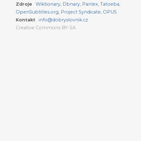
Zdroje
Wiktionary
,
Dbnary
,
Panlex
,
Tatoeba
,
OpenSubtitles.org
,
Project Syndicate
,
OPUS
Kontakt
info@dobryslovnik.cz
Creative Commons BY-SA