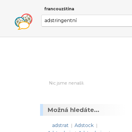
francouzština
Nic jsme nenašli.
Možná hledáte...
adstrat
Adstock
|
|