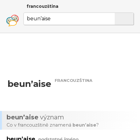
francouzština
FRANCOUZŠTINA
beun’aise
beun’aise
význam
Co v francouzštině znamená
beun’aise
?
beun’aise
podstatné jméno