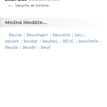
—
Variante de benèze.
Možná hledáte...
Beune
Beuningen
beunèze
beu
|
|
|
|
beuark
beubar
beubeu
BEUC
beuchelle
|
|
|
|
|
Beuda
Beudin
beuf
|
|