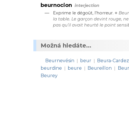
beurnocion
interjection
—
⋄
Exprime le dégoût, l’horreur.
Beur
la table. Le garçon devint rouge, ne
pas qu’il avait heurté le point sens
Možná hledáte...
Beurnevésin
beur
Beura-Cardez
|
|
beurdine
beure
Beureillon
Beur
|
|
|
Beurey