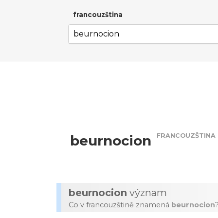
francouzština
FRANCOUZŠTINA
beurnocion
beurnocion
význam
Co v francouzštině znamená
beurnocion