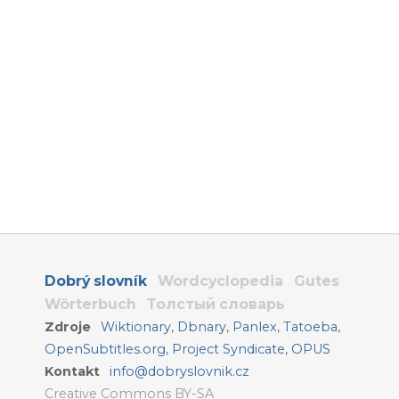
Dobrý slovník
Wordcyclopedia
Gutes
Wörterbuch
Толстый словарь
Zdroje
Wiktionary
,
Dbnary
,
Panlex
,
Tatoeba
,
OpenSubtitles.org
,
Project Syndicate
,
OPUS
Kontakt
info@dobryslovnik.cz
Creative Commons BY-SA