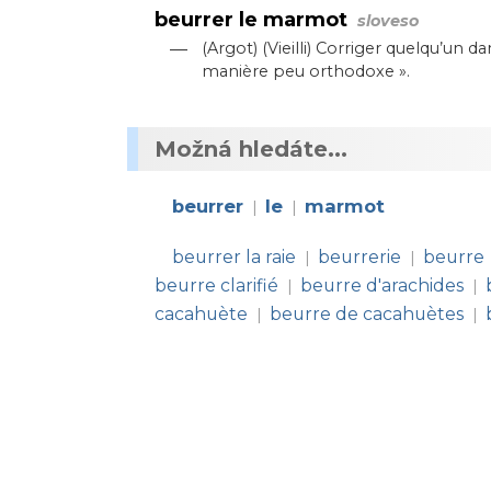
beurrer le marmot
sloveso
—
(Argot) (Vieilli) Corriger quelqu’un d
manière peu orthodoxe ».
Možná hledáte...
beurrer
le
marmot
|
|
beurrer la raie
beurrerie
beurre
|
|
beurre clarifié
beurre d'arachides
|
|
cacahuète
beurre de cacahuètes
|
|