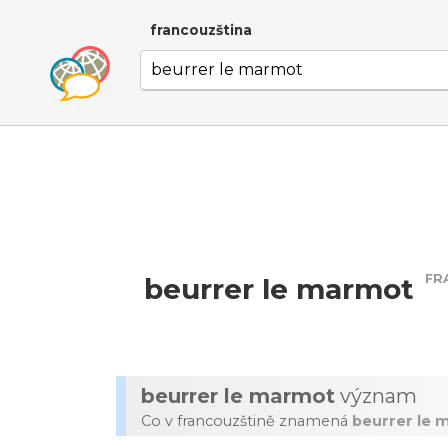
francouzština
FR
beurrer le marmot
beurrer le marmot
význam
Co v francouzštině znamená
beurrer le 