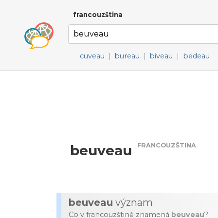
francouzština
cuveau
|
bureau
|
biveau
|
bedeau
FRANCOUZŠTINA
beuveau
beuveau
význam
Co v francouzštině znamená
beuveau
?