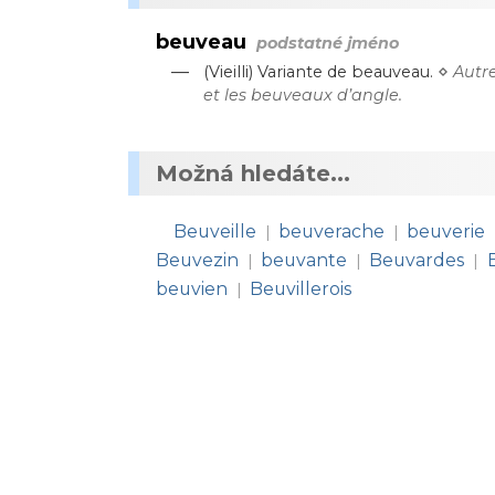
beuveau
podstatné jméno
—
⋄
(Vieilli) Variante de beauveau.
Autr
et les beuveaux d’angle.
Možná hledáte...
Beuveille
beuverache
beuverie
|
|
Beuvezin
beuvante
Beuvardes
|
|
|
beuvien
Beuvillerois
|