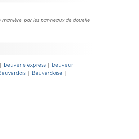
e manière, par les panneaux de douelle
beuverie express
beuveur
|
|
|
Beuvardois
Beuvardoise
|
|