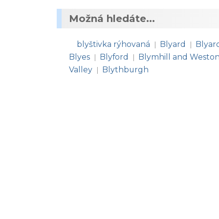
Možná hledáte...
blyštivka rýhovaná
Blyard
Blyar
|
|
Blyes
Blyford
Blymhill and Weston
|
|
Valley
Blythburgh
|