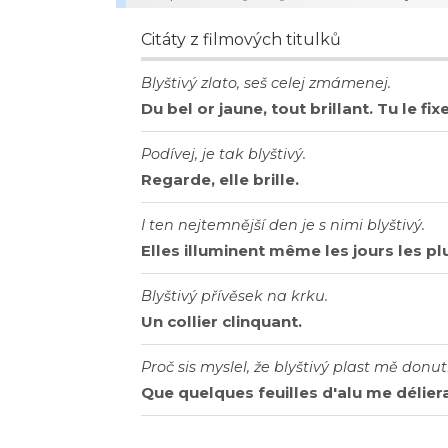
Citáty z filmových titulků
Blyštivý zlato, seš celej zmámenej.
Du bel or jaune, tout brillant. Tu le fix
Podívej, je tak blyštivý.
Regarde, elle brille.
I ten nejtemnější den je s nimi blyštivý.
Elles illuminent même les jours les p
Blyštivý přívěsek na krku.
Un collier clinquant.
Proč sis myslel, že blyštivý plast mě donut
Que quelques feuilles d'alu me délier