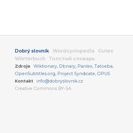
Dobrý slovník
Wordcyclopedia
Gutes
Wörterbuch
Толстый словарь
Zdroje
Wiktionary
,
Dbnary
,
Panlex
,
Tatoeba
,
OpenSubtitles.org
,
Project Syndicate
,
OPUS
Kontakt
info@dobryslovnik.cz
Creative Commons BY-SA