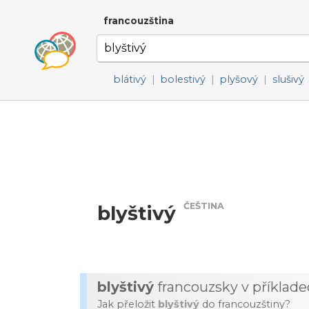
francouzština
blátivý
|
bolestivý
|
plyšový
|
slušivý
ČEŠTINA
blyštivý
blyštivý
francouzsky v příklad
Jak přeložit
blyštivý
do francouzštiny?