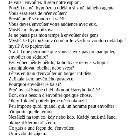
Je vais l'envoûter. Il sera notre espion.
Použiji na něj hypnózu a udělám si z něj tajného agenta.
Vous essaierez de m'envoûter?
Prostě pojď se mnou na večři.
Vous devez envoûter votre audience avec eux.
Musíš jimi hypnotizovat.
Je ne passe pas mon temps à envoûter des gens.
Myslíš že být mužem v černém Je všechno voodoo ovládající
mysl? A to papírování.
Y a-t-il une personne que vous n'ayez pas pu manipuler,
envoûter ou séduire?
Byl vůbec někdy někdo, koho byste nebyla schopná
zmanipulovat, obelhat nebo svést?
J'étais en train d'envoûter un berger infidèle.
Zaříkala jsem nevěrného pastevce.
Pourquoi envoûter le balai?
Proč by asi Snape chtěl uřknout Harryho koště?
Bon, on a besoin d'envoûter quelque chose.
Okay.Tak teď potřebujeme něco okouzlit.
Peu importe quoi, quand, qui, un homme peut envoûter
n'importe quelle femme.
Nezáleží na tom co, kdy nebo kdo. Každý muž má šanci
okouzlit kteroukoli ženu.
Ce gars a une façon de. t'envoûter.
Umí vzbudit zájem.