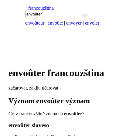
francouzština
envoûteur
|
envoûté
|
envoyer
|
envoler
envoûter
francouzština
začarovat, zaklít, učarovat
Význam
envoûter
význam
Co v francouzštině znamená
envoûter
?
envoûter
sloveso