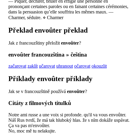
—
Piquer, déchirer, brûler en effigie une personne en
prononçant certaines paroles ou en faisant certaines cérémonies,
dans la persuasion qu’elle souffrira les mêmes maux.
—
Charmer, séduire.
⋄
Charmer
Překlad
envoûter
překlad
Jak z francouzštiny přeložit
envoûter
?
envoûter
francouzština » čeština
začarovat
zaklít
učarovat
uhranout
očarovat
okouzlit
Příklady
envoûter
příklady
Jak se v francouzštině používá
envoûter
?
Citáty z filmových titulků
Notre ami russe a une voix si profonde. qu'il va vous envoûter.
Náš Rus tvrdí, že má tak hluboký hlas. že s ním dokáže uspávat.
Ça va pas m'envoûter.
No, moc mě tu nelakujte.