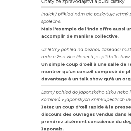
Citáty ze zpravodajství a publicistiky
Indický příklad nám ale poskytuje letmý 
společně.
Mais l'exemple de l'Inde offre aussi 
accomplir de manière collective.
Už letmý pohled na běžnou zasedací míst
rada o 25 a více členech je spíš talk sho
Un simple coup d'oeil à une salle de ré
montrer qu'un conseil composé de p
davantage à un talk show qu'à un org
Letmý pohled do japonského tisku nebo 
komínků v japonských knihkupectvích uka
Jetez un coup d'œil rapide à la press
discours des ouvrages vendus dans les
prendrez aisément conscience du deg
Japonais.