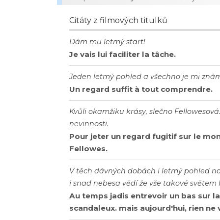
Citáty z filmových titulků
Dám mu letmý start!
Je vais lui faciliter la tâche.
Jeden letmý pohled a všechno je mi zná
Un regard suffit à tout comprendre.
KvůIi okamžiku krásy, sIečno FeIIowesová
nevinnosti.
Pour jeter un regard fugitif sur le mo
Fellowes.
V těch dávných dobách i letmý pohled na
i snad nebesa vědí že vše takové světem l
Au temps jadis entrevoir un bas sur l
scandaleux. mais aujourd'hui, rien ne 