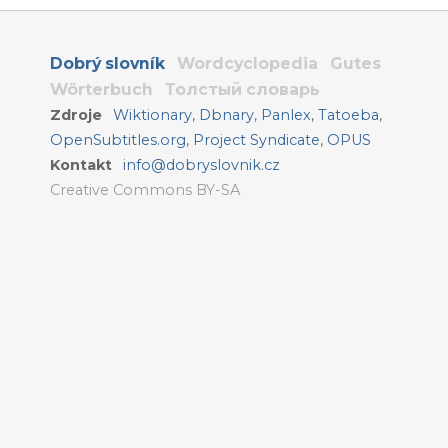
Dobrý slovník
Wordcyclopedia
Gutes
Wörterbuch
Толстый словарь
Zdroje
Wiktionary
,
Dbnary
,
Panlex
,
Tatoeba
,
OpenSubtitles.org
,
Project Syndicate
,
OPUS
Kontakt
info@dobryslovnik.cz
Creative Commons BY-SA