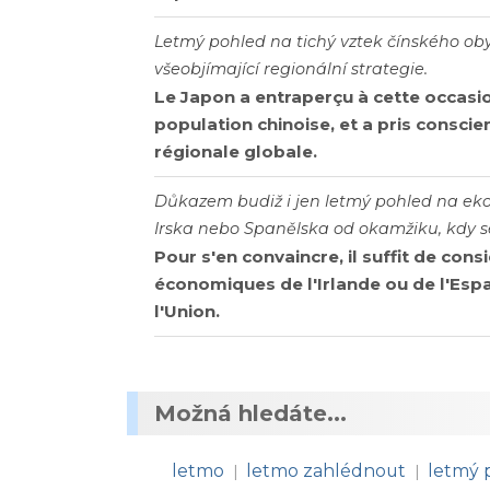
Letmý pohled na tichý vztek čínského ob
všeobjímající regionální strategie.
Le Japon a entraperçu à cette occasio
population chinoise, et a pris conscie
régionale globale.
Důkazem budiž i jen letmý pohled na ek
Irska nebo Spanělska od okamžiku, kdy se
Pour s'en convaincre, il suffit de con
économiques de l'Irlande ou de l'Espa
l'Union.
Možná hledáte...
letmo
letmo zahlédnout
letmý 
|
|