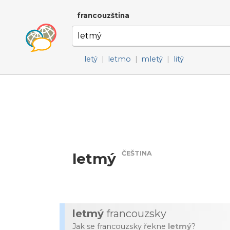
francouzština
letý
|
letmo
|
mletý
|
litý
ČEŠTINA
letmý
letmý
francouzsky
Jak se francouzsky řekne
letmý
?