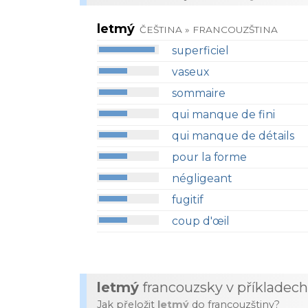
letmý
ČEŠTINA » FRANCOUZŠTINA
superficiel
vaseux
sommaire
qui manque de fini
qui manque de détails
pour la forme
négligeant
fugitif
coup d'œil
letmý
francouzsky v příkladech
Jak přeložit
letmý
do francouzštiny?