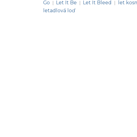
Go
Let It Be
Let It Bleed
let kos
|
|
|
letadlová loď