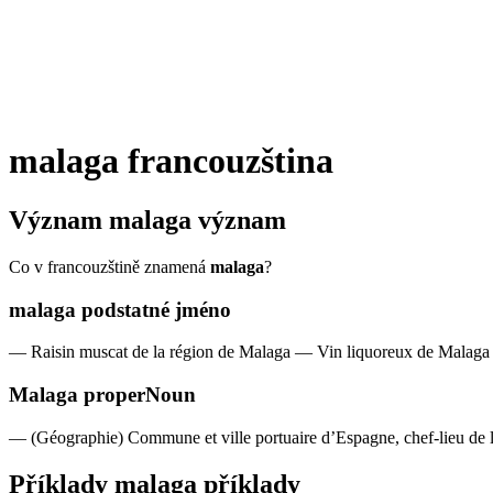
malaga
francouzština
Význam
malaga
význam
Co v francouzštině znamená
malaga
?
malaga
podstatné jméno
—
Raisin muscat de la région de Malaga
—
Vin liquoreux de Malaga 
Malaga
properNoun
—
(Géographie) Commune et ville portuaire d’Espagne, chef-lieu de
Příklady
malaga
příklady