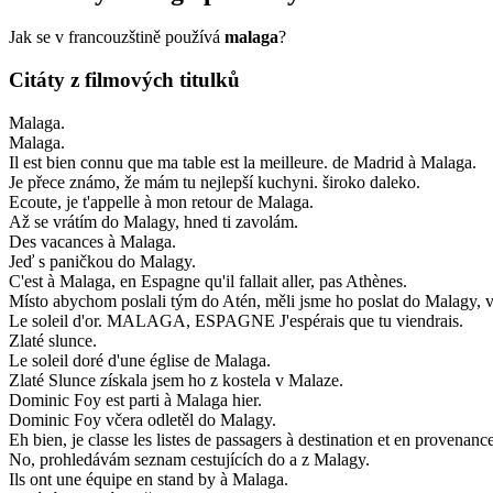
Jak se v francouzštině používá
malaga
?
Citáty z filmových titulků
Malaga.
Malaga.
Il est bien connu que ma table est la meilleure. de Madrid à Malaga.
Je přece známo, že mám tu nejlepší kuchyni. široko daleko.
Ecoute, je t'appelle à mon retour de Malaga.
Až se vrátím do Malagy, hned ti zavolám.
Des vacances à Malaga.
Jeď s paničkou do Malagy.
C'est à Malaga, en Espagne qu'il fallait aller, pas Athènes.
Místo abychom poslali tým do Atén, měli jsme ho poslat do Malagy, 
Le soleil d'or. MALAGA, ESPAGNE J'espérais que tu viendrais.
Zlaté slunce.
Le soleil doré d'une église de Malaga.
Zlaté Slunce získala jsem ho z kostela v Malaze.
Dominic Foy est parti à Malaga hier.
Dominic Foy včera odletěl do Malagy.
Eh bien, je classe les listes de passagers à destination et en provenan
No, prohledávám seznam cestujících do a z Malagy.
Ils ont une équipe en stand by à Malaga.