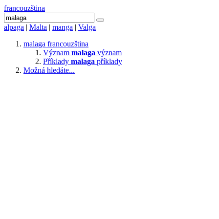
francouzština
alpaga
|
Malta
|
manga
|
Valga
malaga
francouzština
Význam
malaga
význam
Příklady
malaga
příklady
Možná hledáte...