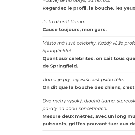
Podívej se na obrys, tlama, oči.
Regardez le profil, la bouche, les yeux
Je to akorát tlama.
Cause toujours, mon gars.
Město má i své celebrity. Každý ví, že pr
Springfieldu!
Quant aux célébrités, on sait tous q
de Springfield.
Tlama je prý nejčistší část psího těla.
On dit que la bouche des chiens, c'est
Dva metry vysoký, dlouhá tlama, stereosko
pařáty na obou končetinách.
Mesure deux mètres, avec un long mus
puissants, griffes pouvant tuer aux d