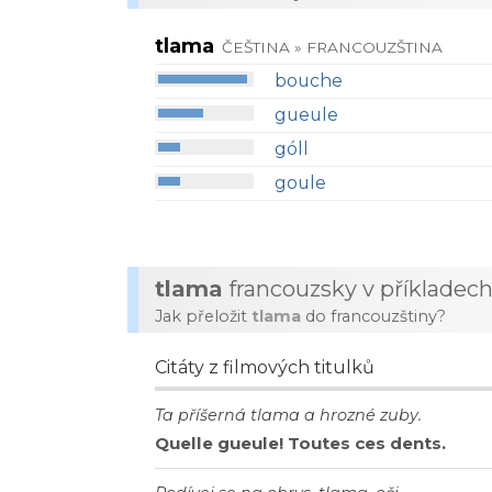
tlama
ČEŠTINA » FRANCOUZŠTINA
bouche
gueule
góll
goule
tlama
francouzsky v příkladec
Jak přeložit
tlama
do francouzštiny?
Citáty z filmových titulků
Ta příšerná tlama a hrozné zuby.
Quelle gueule! Toutes ces dents.