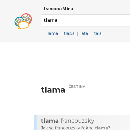
francouzština
lama
|
tlapa
|
lata
|
tala
ČEŠTINA
tlama
tlama
francouzsky
Jak se francouzsky řekne
tlama
?