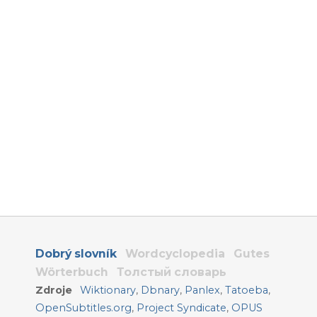
Dobrý slovník
Wordcyclopedia
Gutes
Wörterbuch
Толстый словарь
Zdroje
Wiktionary
,
Dbnary
,
Panlex
,
Tatoeba
,
OpenSubtitles.org
,
Project Syndicate
,
OPUS