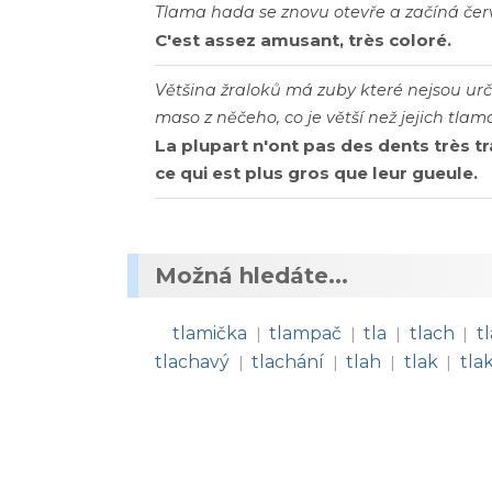
Tlama hada se znovu otevře a začíná červ
C'est assez amusant, très coloré.
Většina žraloků má zuby které nejsou ur
maso z něčeho, co je větší než jejich tlam
La plupart n'ont pas des dents très t
ce qui est plus gros que leur gueule.
Možná hledáte...
tlamička
tlampač
tla
tlach
t
|
|
|
|
tlachavý
tlachání
tlah
tlak
tla
|
|
|
|