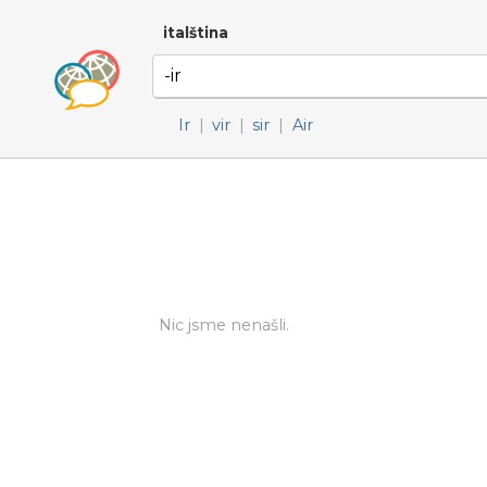
italština
Ir
|
vir
|
sir
|
Air
Nic jsme nenašli.