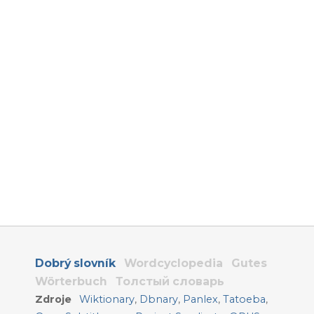
Dobrý slovník
Wordcyclopedia
Gutes
Wörterbuch
Толстый словарь
Zdroje
Wiktionary
,
Dbnary
,
Panlex
,
Tatoeba
,