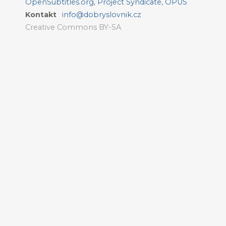
OpenSubtitles.org
,
Project Syndicate
,
OPUS
Kontakt
info@dobryslovnik.cz
Creative Commons BY-SA