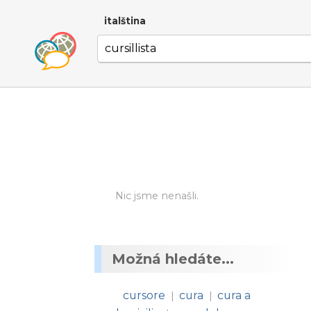
italština
Nic jsme nenašli.
Možná hledáte...
cursore
cura
cura a
|
|