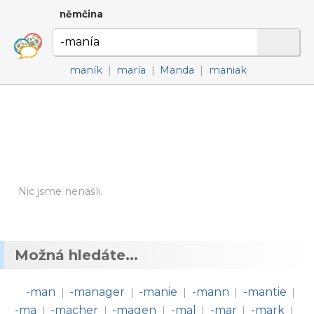
němčina
maník
|
maría
|
Manda
|
maniak
Nic jsme nenašli.
Možná hledáte...
-man
-manager
-manie
-mann
-mantie
|
|
|
|
|
-ma
-macher
-magen
-mal
-mar
-mark
|
|
|
|
|
|