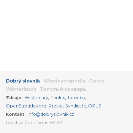
Dobrý slovník
Wordcyclopedia
Gutes
Wörterbuch
Толстый словарь
Zdroje
Wiktionary
,
Panlex
,
Tatoeba
,
OpenSubtitles.org
,
Project Syndicate
,
OPUS
Kontakt
info@dobryslovnik.cz
Creative Commons BY-SA