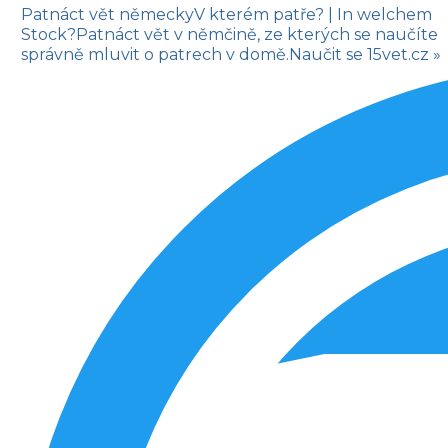
Patnáct vět německy
V kterém patře?
| In welchem
Stock?
Patnáct vět v němčině, ze kterých se naučíte
správně mluvit o patrech v domě.
Naučit se
15vet.cz »