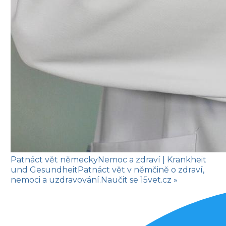
Patnáct vět německy
Nemoc a zdraví
| Krankheit
und Gesundheit
Patnáct vět v němčině o zdraví,
nemoci a uzdravování.
Naučit se
15vet.cz »