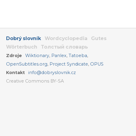
Dobrý slovník
Wordcyclopedia
Gutes
Wörterbuch
Толстый словарь
Zdroje
Wiktionary
,
Panlex
,
Tatoeba
,
OpenSubtitles.org
,
Project Syndicate
,
OPUS
Kontakt
info@dobryslovnik.cz
Creative Commons BY-SA