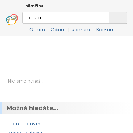
němčina
Opium
|
Odium
|
konzum
|
Konsum
Nic jsme nenašli.
Možná hledáte...
-on
-onym
|