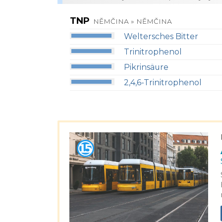
TNP
NĚMČINA » NĚMČINA
Weltersches Bitter
Trinitrophenol
Pikrinsäure
2,4,6-Trinitrophenol