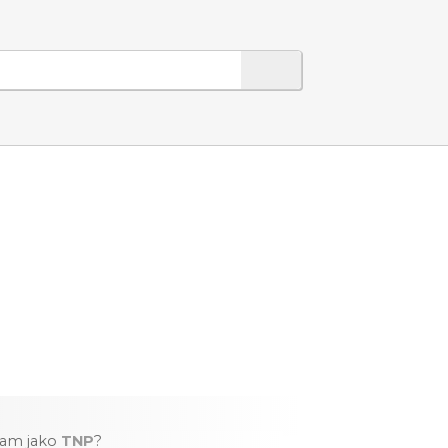
nam jako
TNP
?