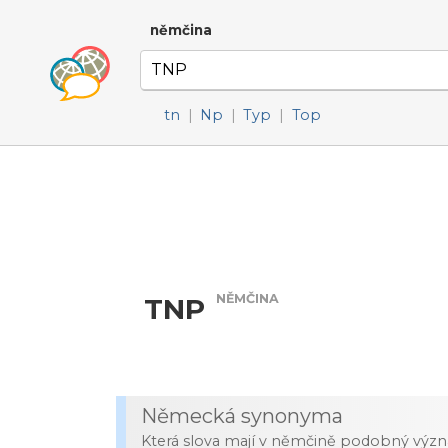
němčina
tn
|
Np
|
Typ
|
Top
NĚMČINA
TNP
Německá synonyma
Která slova mají v němčině podobný výz