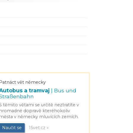
Patnáct vět německy
Autobus a tramvaj
| Bus und
Straßenbahn
S těmito větami se určitě neztratíte v
hromadné dopravě kteréhokoliv
města v německy mluvících zemích.
Naučit se
15vet.cz »