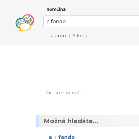
němčina
alonso
|
Alfons
Nic jsme nenašli.
Možná hledáte...
a
fondo
|