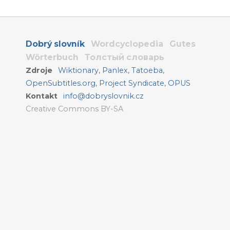
Dobrý slovník
Wordcyclopedia
Gutes
Wörterbuch
Толстый словарь
Zdroje
Wiktionary
,
Panlex
,
Tatoeba
,
OpenSubtitles.org
,
Project Syndicate
,
OPUS
Kontakt
info@dobryslovnik.cz
Creative Commons BY-SA