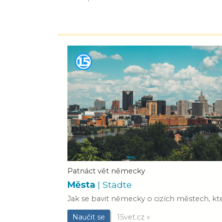
Patnáct vět německy
Města
| Städte
Jak se bavit německy o cizích městech, kt
Naučit se
15vet.cz »