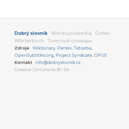
Dobrý slovník
Wordcyclopedia
Gutes
Wörterbuch
Толстый словарь
Zdroje
Wiktionary
,
Panlex
,
Tatoeba
,
OpenSubtitles.org
,
Project Syndicate
,
OPUS
Kontakt
info@dobryslovnik.cz
Creative Commons BY-SA