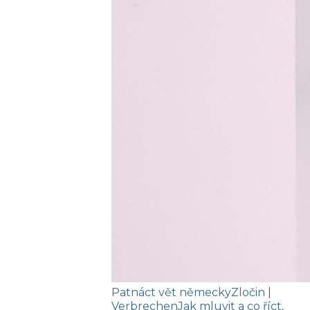
Patnáct vět německy
Zločin
|
Verbrechen
Jak mluvit a co říct,