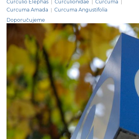
Curculio Elephas
Curculionidae
Curcuma
|
|
|
Curcuma Amada
Curcuma Angustifolia
|
Doporučujeme