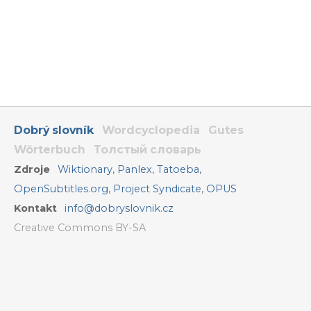
Dobrý slovník
Wordcyclopedia
Gutes
Wörterbuch
Толстый словарь
Zdroje
Wiktionary
,
Panlex
,
Tatoeba
,
OpenSubtitles.org
,
Project Syndicate
,
OPUS
Kontakt
info@dobryslovnik.cz
Creative Commons BY-SA