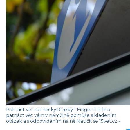
Patnáct vět německy
Otázky
| Fragen
Těchto
patnáct vět vám v němčině pomůže s kladením
otázek a s odpovídáním na ně.
Naučit se
15vet.cz »