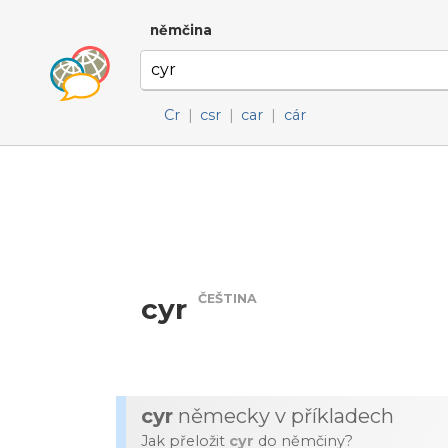
němčina
Cr
|
csr
|
car
|
cár
ČEŠTINA
cyr
cyr
německy v příkladech
Jak přeložit
cyr
do němčiny?