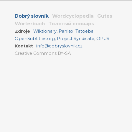
Dobrý slovník
Wordcyclopedia
Gutes
Wörterbuch
Толстый словарь
Zdroje
Wiktionary
,
Panlex
,
Tatoeba
,
OpenSubtitles.org
,
Project Syndicate
,
OPUS
Kontakt
info@dobryslovnik.cz
Creative Commons BY-SA