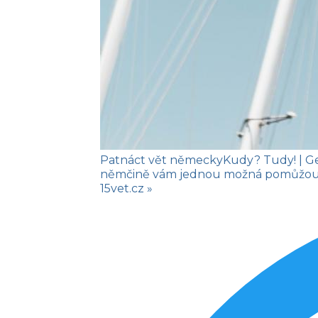
Patnáct vět německy
Kudy? Tudy!
| G
němčině vám jednou možná pomůžou na
15vet.cz »