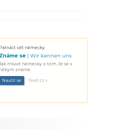
Patnáct vět německy
Známe se
| Wir kennen uns
Jak mluvit německy o tom, že se s
někým známe.
Naučit se
15vet.cz »