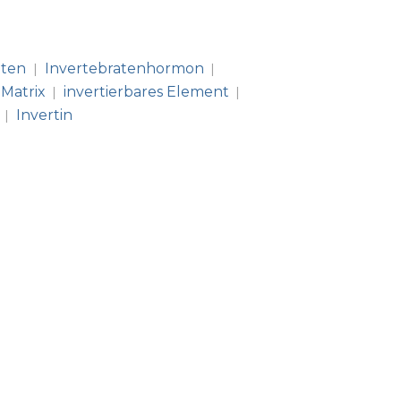
aten
Invertebratenhormon
|
|
 Matrix
invertierbares Element
|
|
Invertin
|