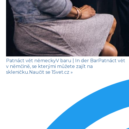
Patnáct vět německy
V baru
| In der Bar
Patnáct vět
v němčině, se kterými můžete zajít na
skleničku.
Naučit se
15vet.cz »