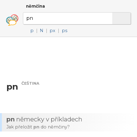
němčina
p
|
N
|
px
|
ps
ČEŠTINA
pn
pn
německy v příkladech
Jak přeložit
pn
do němčiny?