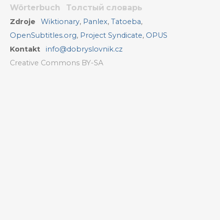
Wörterbuch
Толстый словарь
Zdroje
Wiktionary
,
Panlex
,
Tatoeba
,
OpenSubtitles.org
,
Project Syndicate
,
OPUS
Kontakt
info@dobryslovnik.cz
Creative Commons BY-SA