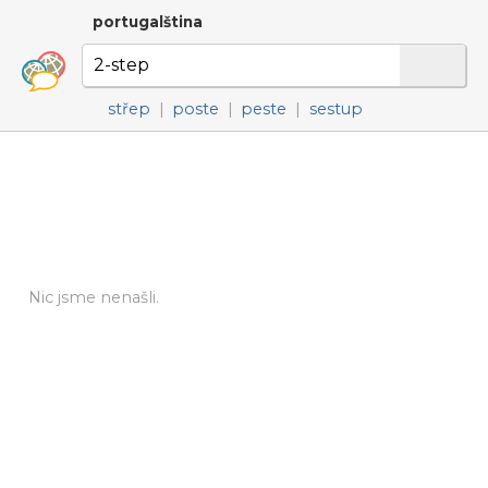
portugalština
střep
|
poste
|
peste
|
sestup
Nic jsme nenašli.