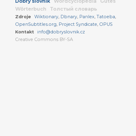
Dobrý slovník
Wordcyclopedia
Gutes
Wörterbuch
Толстый словарь
Zdroje
Wiktionary
,
Dbnary
,
Panlex
,
Tatoeba
,
OpenSubtitles.org
,
Project Syndicate
,
OPUS
Kontakt
info@dobryslovnik.cz
Creative Commons BY-SA