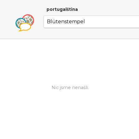
portugalština
Nic jsme nenašli.