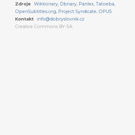
Zdroje
Wiktionary
,
Dbnary
,
Panlex
,
Tatoeba
,
OpenSubtitles.org
,
Project Syndicate
,
OPUS
Kontakt
info@dobryslovnik.cz
Creative Commons BY-SA