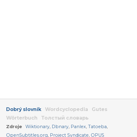
Dobrý slovník
Wordcyclopedia
Gutes
Wörterbuch
Толстый словарь
Zdroje
Wiktionary
,
Dbnary
,
Panlex
,
Tatoeba
,
OpenSubtitles.org
,
Project Syndicate
,
OPUS