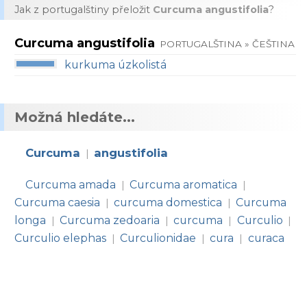
Jak z portugalštiny přeložit
Curcuma angustifolia
?
Curcuma angustifolia
PORTUGALŠTINA » ČEŠTINA
kurkuma úzkolistá
Možná hledáte...
Curcuma
angustifolia
|
Curcuma amada
Curcuma aromatica
|
|
Curcuma caesia
curcuma domestica
Curcuma
|
|
longa
Curcuma zedoaria
curcuma
Curculio
|
|
|
|
Curculio elephas
Curculionidae
cura
curaca
|
|
|