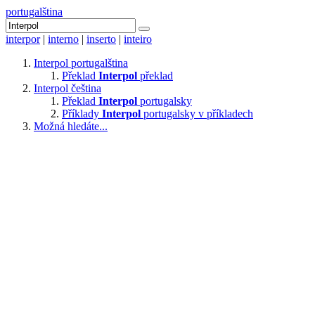
portugalština
interpor
|
interno
|
inserto
|
inteiro
Interpol
portugalština
Překlad
Interpol
překlad
Interpol
čeština
Překlad
Interpol
portugalsky
Příklady
Interpol
portugalsky v příkladech
Možná hledáte...