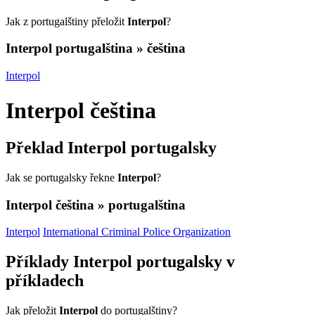
Jak z portugalštiny přeložit
Interpol
?
Interpol
portugalština » čeština
Interpol
Interpol
čeština
Překlad
Interpol
portugalsky
Jak se portugalsky řekne
Interpol
?
Interpol
čeština » portugalština
Interpol
International Criminal Police Organization
Příklady
Interpol
portugalsky v
příkladech
Jak přeložit
Interpol
do portugalštiny?