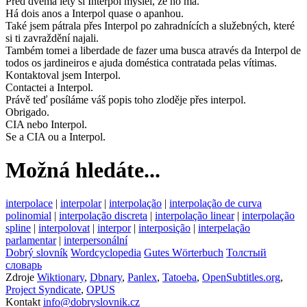
Před dvěma lety si Interpol myslel, že ho má.
Há dois anos a Interpol quase o apanhou.
Také jsem pátrala přes Interpol po zahradnících a služebných, které
si ti zavraždění najali.
Também tomei a liberdade de fazer uma busca através da Interpol de
todos os jardineiros e ajuda doméstica contratada pelas vítimas.
Kontaktoval jsem Interpol.
Contactei a Interpol.
Právě teď posíláme váš popis toho zloděje přes interpol.
Obrigado.
CIA nebo Interpol.
Se a CIA ou a Interpol.
Možná hledáte...
interpolace
|
interpolar
|
interpolação
|
interpolação de curva
polinomial
|
interpolação discreta
|
interpolação linear
|
interpolação
spline
|
interpolovat
|
interpor
|
interposição
|
interpelação
parlamentar
|
interpersonální
Dobrý slovník
Wordcyclopedia
Gutes Wörterbuch
Толстый
словарь
Zdroje
Wiktionary
,
Dbnary
,
Panlex
,
Tatoeba
,
OpenSubtitles.org
,
Project Syndicate
,
OPUS
Kontakt
info@dobryslovnik.cz