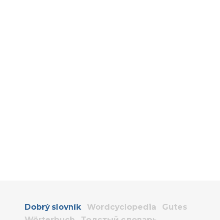
Dobrý slovník
Wordcyclopedia
Gutes
Wörterbuch
Толстый словарь