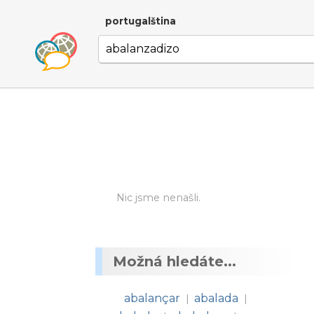
portugalština
Nic jsme nenašli.
Možná hledáte...
abalançar
abalada
|
|