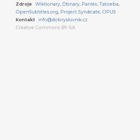
Zdroje
Wiktionary
,
Dbnary
,
Panlex
,
Tatoeba
,
OpenSubtitles.org
,
Project Syndicate
,
OPUS
Kontakt
info@dobryslovnik.cz
Creative Commons BY-SA