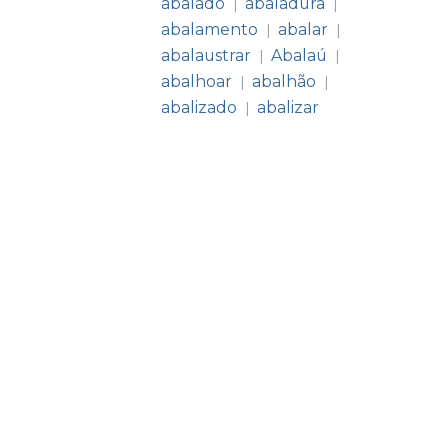
abalado
abaladura
|
|
abalamento
abalar
|
|
abalaustrar
Abalaú
|
|
abalhoar
abalhão
|
|
abalizado
abalizar
|