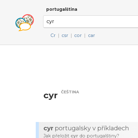
portugalština
Cr
|
csr
|
cor
|
car
ČEŠTINA
cyr
cyr
portugalsky v příkladech
Jak přeložit
cyr
do portugalštiny?