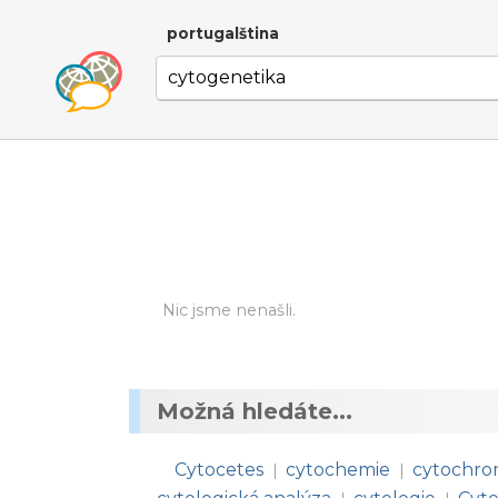
portugalština
Nic jsme nenašli.
Možná hledáte...
Cytocetes
cytochemie
cytochr
|
|