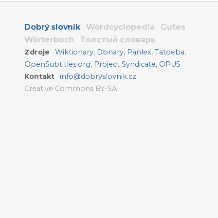
Dobrý slovník
Wordcyclopedia
Gutes
Wörterbuch
Толстый словарь
Zdroje
Wiktionary
,
Dbnary
,
Panlex
,
Tatoeba
,
OpenSubtitles.org
,
Project Syndicate
,
OPUS
Kontakt
info@dobryslovnik.cz
Creative Commons BY-SA