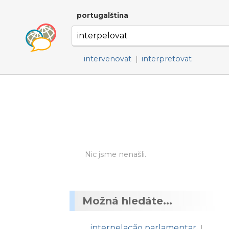
portugalština
intervenovat
|
interpretovat
Nic jsme nenašli.
Možná hledáte...
interpelação parlamentar
|