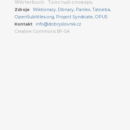
Wörterbuch
Толстый словарь
Zdroje
Wiktionary
,
Dbnary
,
Panlex
,
Tatoeba
,
OpenSubtitles.org
,
Project Syndicate
,
OPUS
Kontakt
info@dobryslovnik.cz
Creative Commons BY-SA