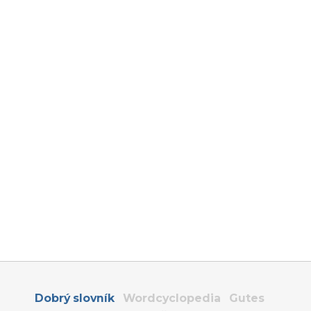
Dobrý slovník
Wordcyclopedia
Gutes