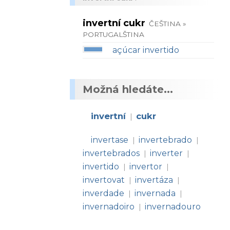
invertní cukr
ČEŠTINA »
PORTUGALŠTINA
açúcar invertido
Možná hledáte...
invertní
cukr
|
invertase
invertebrado
|
|
invertebrados
inverter
|
|
invertido
invertor
|
|
invertovat
invertáza
|
|
inverdade
invernada
|
|
invernadoiro
invernadouro
|