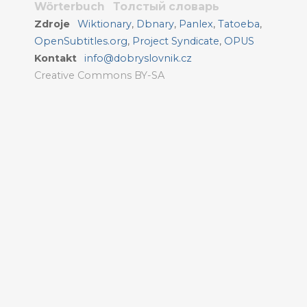
Wörterbuch
Толстый словарь
Zdroje
Wiktionary
,
Dbnary
,
Panlex
,
Tatoeba
,
OpenSubtitles.org
,
Project Syndicate
,
OPUS
Kontakt
info@dobryslovnik.cz
Creative Commons BY-SA