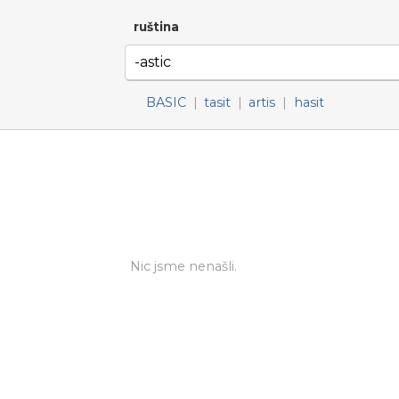
ruština
BASIC
|
tasit
|
artis
|
hasit
Nic jsme nenašli.