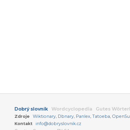
Dobrý slovník
Wordcyclopedia
Gutes Wörte
Zdroje
Wiktionary
,
Dbnary
,
Panlex
,
Tatoeba
,
OpenSub
Kontakt
info@dobryslovnik.cz