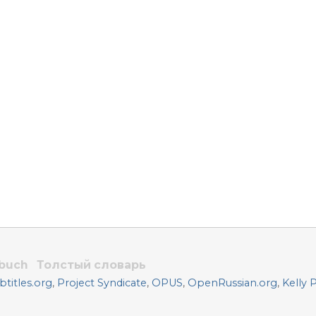
rbuch
Толстый словарь
titles.org
,
Project Syndicate
,
OPUS
,
OpenRussian.org
,
Kelly 