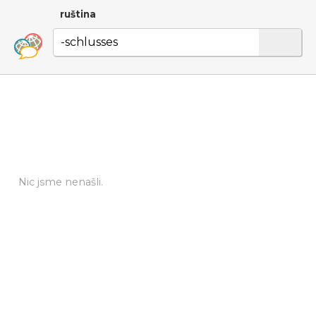
ruština
Nic jsme nenašli.