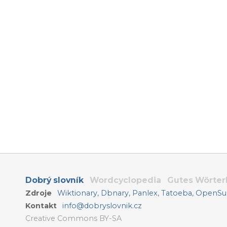
Dobrý slovník
Wordcyclopedia
Gutes Wörte
Zdroje
Wiktionary
,
Dbnary
,
Panlex
,
Tatoeba
,
OpenSub
Kontakt
info@dobryslovnik.cz
Creative Commons BY-SA