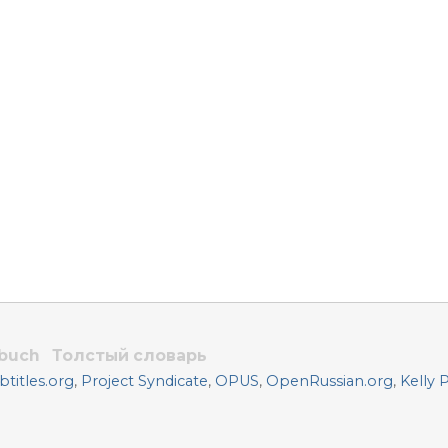
rbuch
Толстый словарь
titles.org
,
Project Syndicate
,
OPUS
,
OpenRussian.org
,
Kelly 