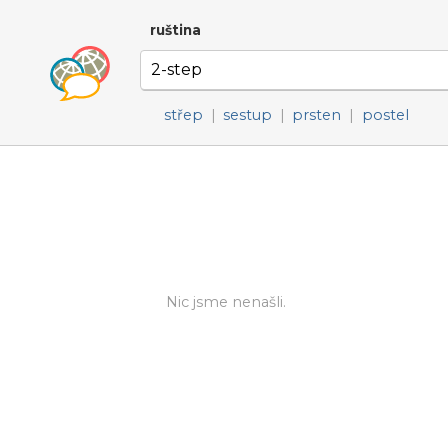
ruština
střep
|
sestup
|
prsten
|
postel
Nic jsme nenašli.