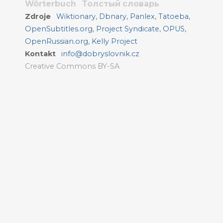
Wörterbuch
Толстый словарь
Zdroje
Wiktionary
,
Dbnary
,
Panlex
,
Tatoeba
,
OpenSubtitles.org
,
Project Syndicate
,
OPUS
,
OpenRussian.org
,
Kelly Project
Kontakt
info@dobryslovnik.cz
Creative Commons BY-SA