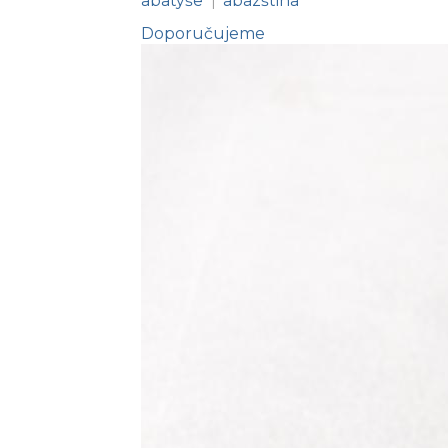
abatyše
abazština
|
Doporučujeme