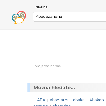
ruština
Nic jsme nenašli.
Možná hledáte...
ABA
abacilární
abaka
Abakan
|
|
|