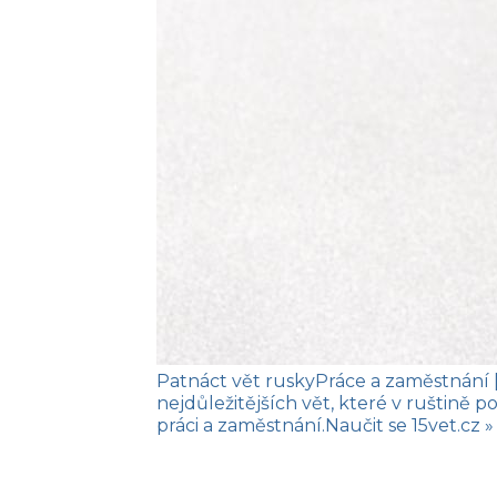
Patnáct vět rusky
Práce a zaměstnání
nejdůležitějších vět, které v ruštině 
práci a zaměstnání.
Naučit se
15vet.cz »